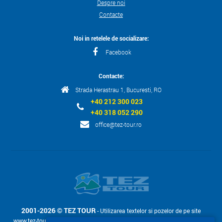
Despre noi
Contacte
Noi in retelele de socializare:
Facebook
Contacte:
Strada Herastrau 1, Bucuresti, RO
+40 212 300 023
+40 318 052 290
office@tez-tour.ro
2001-2026 © TEZ TOUR
- Utilizarea textelor si pozelor de pe site
www.tez-tour.ro permis doar la cerere cu confirmarea in scris a companiei