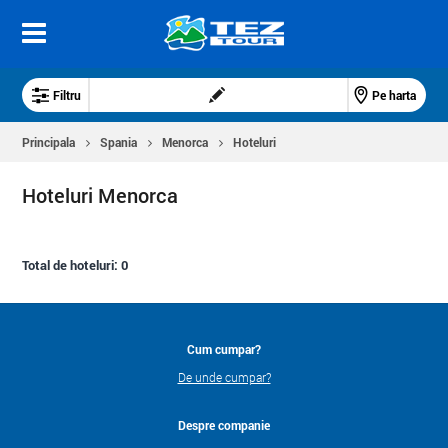
Filtru
Pe harta
Principala
Spania
Menorca
Hoteluri
Hoteluri Menorca
Total de hoteluri:
0
Cum cumpar?
De unde cumpar?
Despre companie