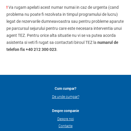
!
Va rugam apelati acest numar numai in caz de urgenta (cand
problema nu poate fi rezolvata in timpul programului de lucru)
legat de rezervarile dumneavoastra sau pentru probleme aparute
pe parcursul sejurului pentru care este necesara interventia unui
agent TEZ. Pentru orice alta situatie nu vi se va putea acorda
numarul de
asistenta si veti fi rugat sa contactati biroul TEZ la
telefon fix +40 212 300 023
.
Cum cumpar?
De unde cumpar?
Despre companie
Despre noi
Contacte