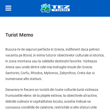
Turist Memo
Bucura-te de sejururi perfecte in Grecia, indiferent daca petreci
vacanta pe litoral, in inima tuturor obiectivelor culturale si istorice,
in zona montana sau la celelalte destinatii favorite. Viziteaza
Atena sau unele dintre cele mai indragite insule din Grecia:
Santorini, Corfu, Rhodos, Mykonos, Zakynthos, Creta dar si
numeroase alte statiuni.
Deoarece in fiecare an turistii din toate colturile lumii viziteaza
frumusetile elene: de la plajele extinse, la obiectivele atractive,
deliciile culinare si ospitalitatea locului, acestia trebuie sa
cunoasca conditiile de calatorie, restrictiile si alte sfaturi utile