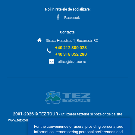
Noi in retelele de socializare:
Facebook
Contacte:
Strada Herastrau 1, Bucuresti, RO
+40 212 300 023
+40 318 052 290
office@tez-tour.ro
2001-2026 © TEZ TOUR
- Utilizarea textelor si pozelor de pe site
www.tez-tour.ro permis doar la cerere cu confirmarea in scris a companiei
TEZ TOUR.
For the convenience of users, providing personalized
information, remembering personal preferences and