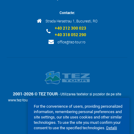
Contacte:
Strada Herastrau 1, Bucuresti, RO
+40 212 300 023
+40 318 052 290
office@tez-tour.ro
2001-2026 © TEZ TOUR
- Utilizarea textelor si pozelor de pe site
www.tez-tour.ro permis doar la cerere cu confirmarea in scris a companiei
TEZ TOUR.
For the convenience of users, providing personalized
information, remembering personal preferences and
Acceptam:
site settings, our site uses cookies and other similar
technologies. To use the site you must confirm your
consent to use the specified technologies.
Detalii