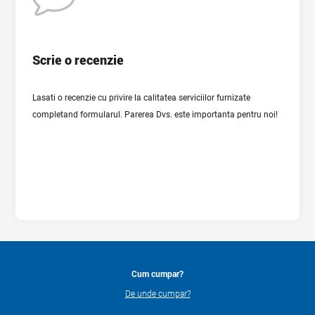
Scrie o recenzie
Lasati o recenzie cu privire la calitatea serviciilor furnizate
completand formularul. Parerea Dvs. este importanta pentru noi!
I authorize processing of my personal data in accordance
with the specified purpose of their processing.
The full text of the Agreement on the processing of personal data
Cum cumpar?
De unde cumpar?