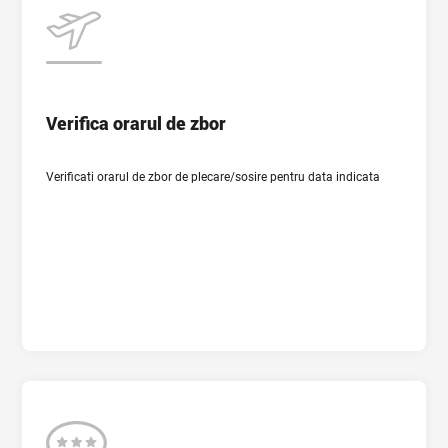
Ora plecarii
Orasul de plecare
Verifica orarul de zbor
Tara si aeroportul de sosire
Verificati orarul de zbor de plecare/sosire pentru data indicata
Data plecarii
Recenzie