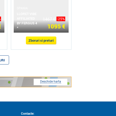
SPANIA
LLORET VIBE
AFFILIATED
%
1467 €
-25%
BY FERGUS 4
€
1095 €
*
Zboruri si preturi
URI
Deschide harta
Contacte: