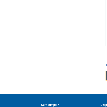
T
Cum cumpar?
Desp