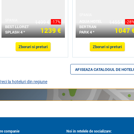
SPANIA
SPANIA
AQUA HOTEL
1499 €
-17%
1455 €
-28
BEST LLORET
BERTRAN
1239 €
1047 
SPLASH 4 *
PARK 4 *
Zboruri si preturi
Zboruri si preturi
AFISEAZA CATALOGUL DE HOTEL
reci la hoteluri din regiune
re companie
Noi in retelele de socializare: