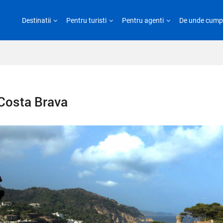
Destinatii
Pentru turisti
Pentru agenti
De unde cump
Costa Brava