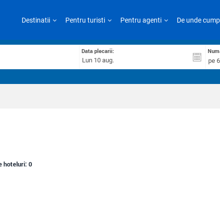
Destinatii
Pentru turisti
Pentru agenti
De unde cump
Data plecarii:
Numa
pe 6
e hoteluri:
0