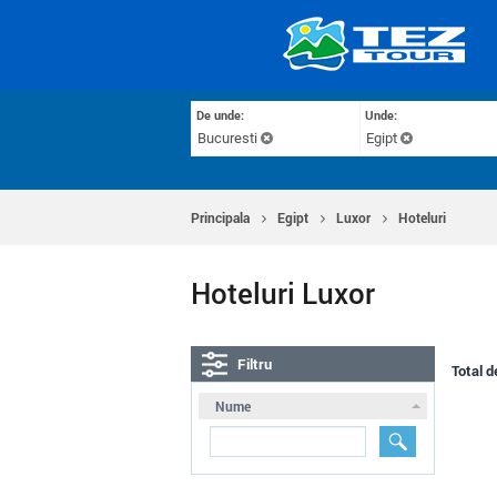
De unde:
Unde:
Bucuresti
Egipt
Principala
Egipt
Luxor
Hoteluri
Hoteluri Luxor
Filtru
Total d
Nume