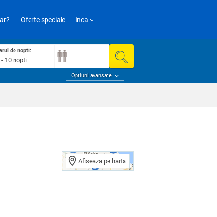
ar?
Oferte speciale
Inca
rul de nopti:
 - 10 nopti
Optiuni avansate
Afiseaza pe harta