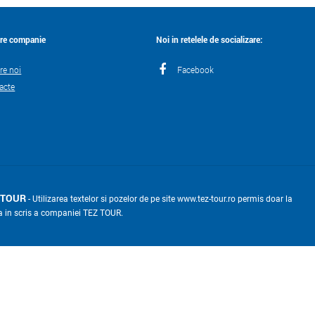
re companie
Noi in retelele de socializare:
re noi
Facebook
acte
 TOUR
- Utilizarea textelor si pozelor de pe site www.tez-tour.ro permis doar la
a in scris a companiei TEZ TOUR.