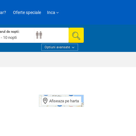
ar?
Oferte speciale
Inca
rul de nopti:
 - 10 nopti
Optiuni avansate
Afiseaza pe harta