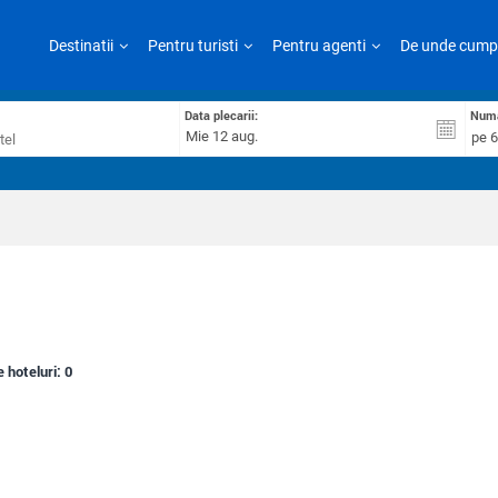
Destinatii
Pentru turisti
Pentru agenti
De unde cump
Data plecarii:
Numa
pe 6
e hoteluri:
0