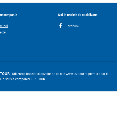
re companie
Noi in retelele de socializare:
re noi
Facebook
acte
 TOUR
- Utilizarea textelor si pozelor de pe site www.tez-tour.ro permis doar la
a in scris a companiei TEZ TOUR.