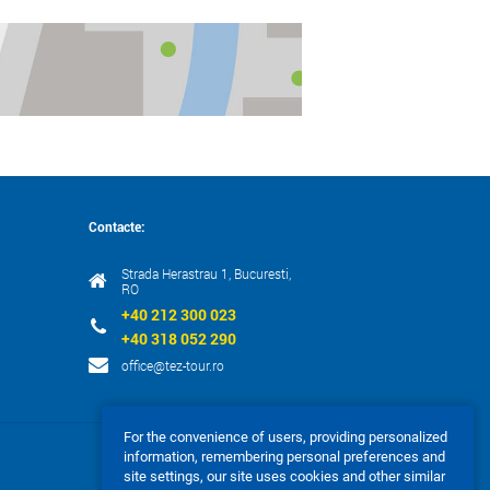
Contacte:
Strada Herastrau 1, Bucuresti,
RO
+40 212 300 023
+40 318 052 290
office@tez-tour.ro
For the convenience of users, providing personalized
information, remembering personal preferences and
site settings, our site uses cookies and other similar
Acceptam: