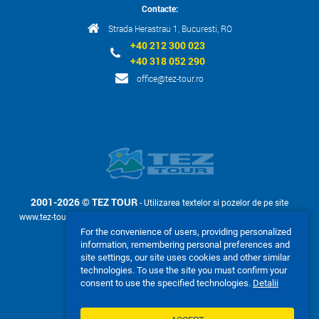
Contacte:
Strada Herastrau 1, Bucuresti, RO
+40 212 300 023
+40 318 052 290
office@tez-tour.ro
2001-2026 © TEZ TOUR
- Utilizarea textelor si pozelor de pe site
www.tez-tour.ro permis doar la cerere cu confirmarea in scris a companiei
TEZ TOUR.
For the convenience of users, providing personalized
information, remembering personal preferences and
Acceptam:
site settings, our site uses cookies and other similar
technologies. To use the site you must confirm your
consent to use the specified technologies.
Detalii