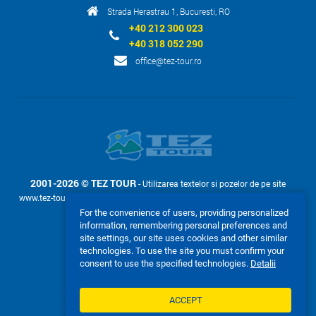
Strada Herastrau 1, Bucuresti, RO
+40 212 300 023
+40 318 052 290
office@tez-tour.ro
2001-2026 © TEZ TOUR
- Utilizarea textelor si pozelor de pe site
www.tez-tour.ro permis doar la cerere cu confirmarea in scris a companiei
TEZ TOUR.
For the convenience of users, providing personalized
information, remembering personal preferences and
Acceptam:
site settings, our site uses cookies and other similar
technologies. To use the site you must confirm your
consent to use the specified technologies.
Detalii
ACCEPT
VERSIUNEA COMPLETA A SITE-ULUI