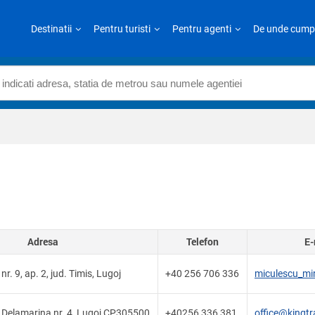
Destinatii
Pentru turisti
Pentru agenti
De unde cump
Adresa
Telefon
E-
r. 9, ap. 2, jud. Timis, Lugoj
+40 256 706 336
miculescu_mi
ad Delamarina nr. 4, Lugoj CP305500
+40256 336 381
office@kingtr