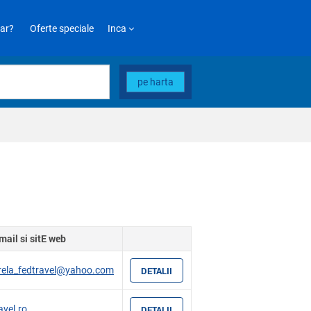
ar?
Oferte speciale
Inca
pe harta
mail si sitE web
rela_fedtravel@yahoo.com
DETALII
avel.ro
DETALII