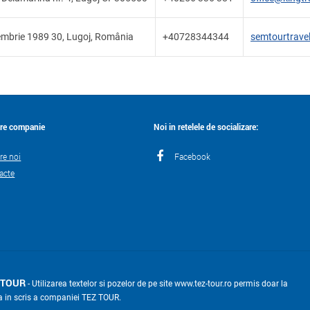
embrie 1989 30, Lugoj, România
+40728344344
semtourtrave
re companie
Noi in retelele de socializare:
re noi
Facebook
acte
 TOUR
- Utilizarea textelor si pozelor de pe site www.tez-tour.ro permis doar la
a in scris a companiei TEZ TOUR.