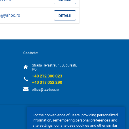
l@yahoo.ro
DETALII
Contacte:
Strada Herastrau 1, Bucuresti,
RO
+40 212 300 023
+40 318 052 290
office@tez-tour.ro
For the convenience of users, providing personalized
information, remembering personal preferences and
Acceptam:
site settings, our site uses cookies and other similar