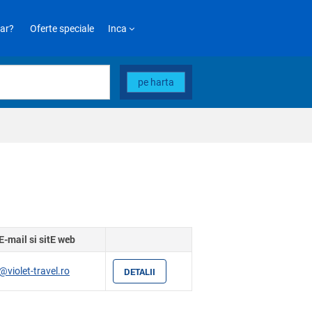
ar?
Oferte speciale
Inca
pe harta
E-mail si sitE web
@violet-travel.ro
DETALII