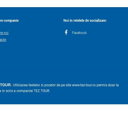
re companie
Noi in retelele de socializare:
re noi
Facebook
acte
 TOUR
- Utilizarea textelor si pozelor de pe site www.tez-tour.ro permis doar la
a in scris a companiei TEZ TOUR.