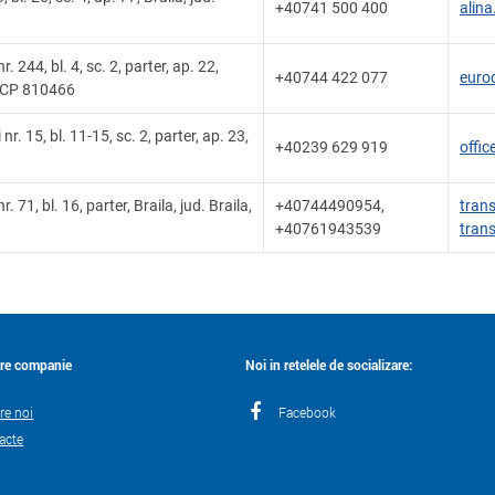
+40741 500 400
alin
. 244, bl. 4, sc. 2, parter, ap. 22,
+40744 422 077
euro
a, CP 810466
r. 15, bl. 11-15, sc. 2, parter, ap. 23,
+40239 629 919
offi
. 71, bl. 16, parter, Braila, jud. Braila,
+40744490954,
tran
+40761943539
tran
re companie
Noi in retelele de socializare:
re noi
Facebook
acte