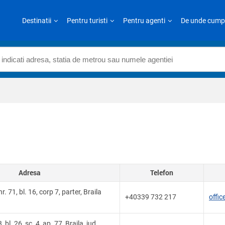
Destinatii
Pentru turisti
Pentru agenti
De unde cump
Adresa
Telefon
r. 71, bl. 16, corp 7, parter, Braila
+40339 732 217
offi
, bl. 26, sc. 4, ap. 77, Braila, jud.