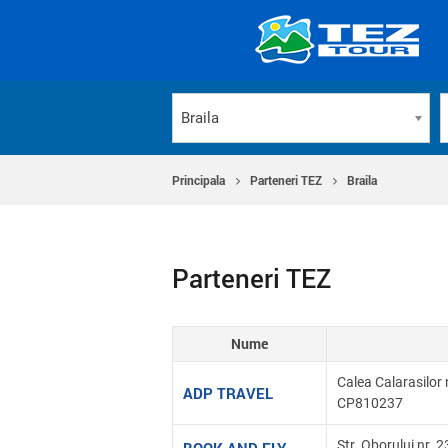
Braila
Principala
Parteneri TEZ
Braila
Parteneri TEZ
Nume
Calea Calarasilor n
ADP TRAVEL
CP810237
Str. Oborului nr. 23