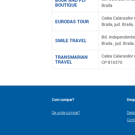
BOOK AND FLY
BOUTIQUE
Braila
Calea Calarasilor nr
EURODAS TOUR
Braila, jud. Brail
Bd. Independentei n
SMILE TRAVEL
Braila , jud. Braila.
Calea Calarasilor nr
TRANSMARIAN
TRAVEL
CP 810370
Cum cumpar?
Desp
De unde cumpar?
Desp
Cont