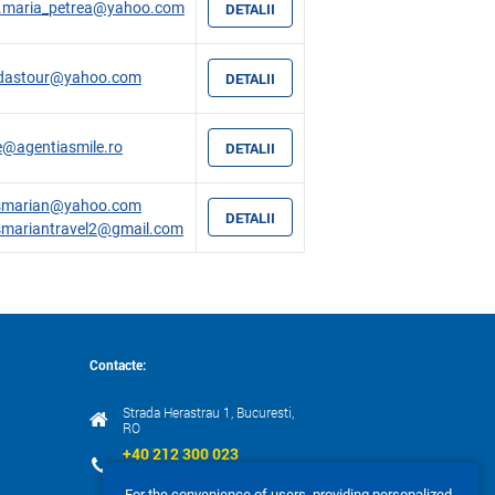
a.maria_petrea@yahoo.com
DETALII
dastour@yahoo.com
DETALII
ce@agentiasmile.ro
DETALII
smarian@yahoo.com
DETALII
smariantravel2@gmail.com
Contacte:
Strada Herastrau 1, Bucuresti,
RO
+40 212 300 023
+40 318 052 290
For the convenience of users, providing personalized