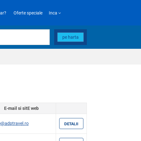
ar?
Oferte speciale
Inca
pe harta
E-mail si sitE web
ce@adptravel.ro
DETALII