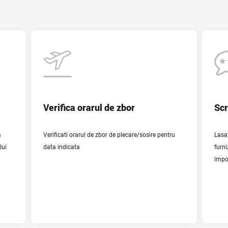
Ora plecarii
Orasul de plecare
Verifica orarul de zbor
Scr
Bucuresti
Tara si aeroportul de sosire
a
Verificati orarul de zbor de plecare/sosire pentru
Lasat
Data plecarii
lui
data indicata
furn
impo
I 
The