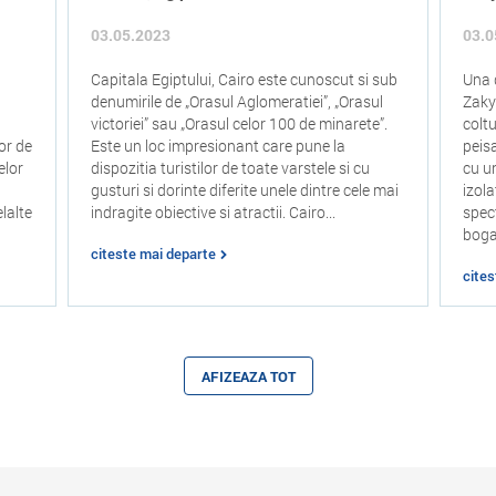
03.05.2023
03.0
Capitala Egiptului, Cairo este cunoscut si sub
Una 
denumirile de „Orasul Aglomeratiei”, „Orasul
Zaky
victoriei” sau „Orasul celor 100 de minarete”.
coltu
or de
Este un loc impresionant care pune la
peis
elor
dispozitia turistilor de toate varstele si cu
cu un
gusturi si dorinte diferite unele dintre cele mai
izol
lalte
indragite obiective si atractii. Cairo...
spec
bogat
citeste mai departe
cite
AFIZEAZA TOT