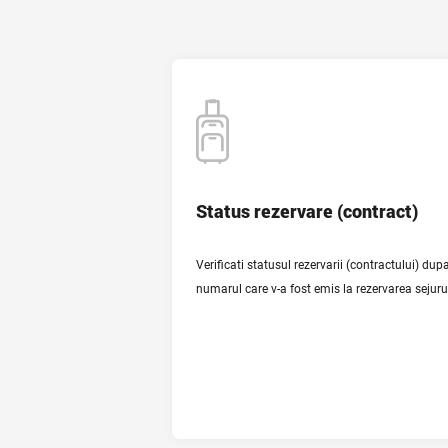
Status rezervare (contract)
Status rezervare (contract)
Verificati statusul rezervarii (contractului) dup
VERIFICA STATUS REZERVARE
numarul care v-a fost emis la rezervarea sejuru