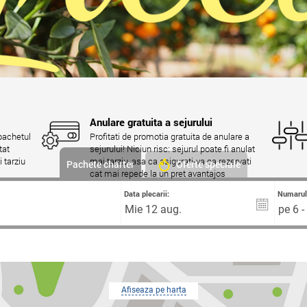
Anulare gratuita a sejurului
 pachetul
Profitati de promotia gratuita de anulare a
tat
sejurului! Niciun risc: sejurul poate fi anulat
 tarziu
mai tarziu, asa ca asigurati-va ca rezervati
Pachete charter
Oferte speciale
cat mai repede la un pret avantajos
Data plecarii:
Numarul 
pe 6 -
Afiseaza pe harta