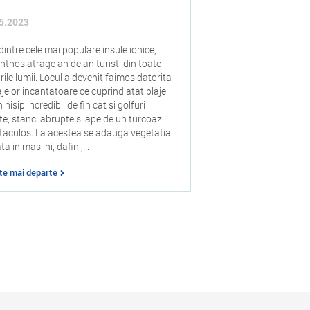
5.2023
dintre cele mai populare insule ionice,
nthos atrage an de an turisti din toate
rile lumii. Locul a devenit faimos datorita
ajelor incantatoare ce cuprind atat plaje
 nisip incredibil de fin cat si golfuri
ate, stanci abrupte si ape de un turcoaz
taculos. La acestea se adauga vegetatia
a in maslini, dafini,...
ste mai departe