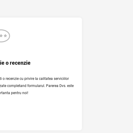
Recenzie
ie o recenzie
i o recenzie cu privire la calitatea serviciilor
izate completand formularul. Parerea Dvs. este
rtanta pentru noi!
authorize processing of my personal data in
accordance with the specified purpose of their
processing.
 full text of the Agreement on the processing of
personal data